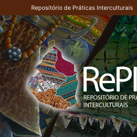
Pular
Repositório de Práticas Interculturais
para
o
conteúdo
principal