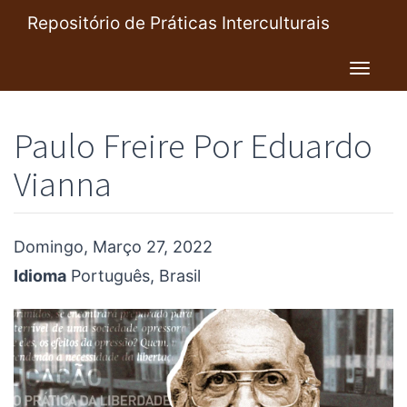
Pular
Repositório de Práticas Interculturais
para
o
Toggl
conteúdo
navig
principal
Paulo Freire Por Eduardo
Vianna
Domingo, Março 27, 2022
Idioma
Português, Brasil