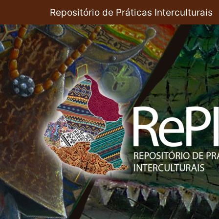
Pular
Repositório de Práticas Interculturais
para
o
conteúdo
principal