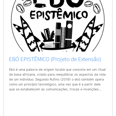
EBÓ EPISTÊMICO (Projeto de Extensão)
Ebó é uma palavra de origem Iorubá que consiste em um ritual
de base africana, criado para reequilibrar os aspectos da vida
de um indivíduo. Segundo Rufino (2019) o ebó também opera
como um princípio tecnológico, uma vez que é a partir dele
que se estabelecem as comunicações, trocas e invenções...