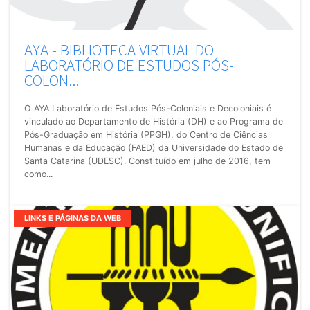
AYA - BIBLIOTECA VIRTUAL DO
LABORATÓRIO DE ESTUDOS PÓS-
COLON...
O AYA Laboratório de Estudos Pós-Coloniais e Decoloniais é
vinculado ao Departamento de História (DH) e ao Programa de
Pós-Graduação em História (PPGH), do Centro de Ciências
Humanas e da Educação (FAED) da Universidade do Estado de
Santa Catarina (UDESC). Constituído em julho de 2016, tem
como...
LINKS E PÁGINAS DA WEB