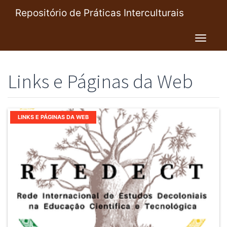
Pular
Repositório de Práticas Interculturais
para
o
Toggl
conteúdo
navig
principal
Links e Páginas da Web
LINKS E PÁGINAS DA WEB