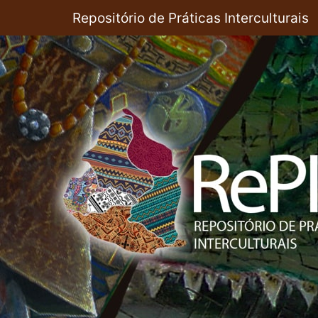
Pular
Repositório de Práticas Interculturais
para
o
conteúdo
principal