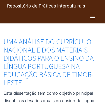
Pular
Repositório de Práticas Interculturais
para
o
Toggl
conteúdo
navig
principal
UMA ANÁLISE DO CURRÍCULO
NACIONAL E DOS MATERIAIS
DIDÁTICOS PARA O ENSINO DA
LÍNGUA PORTUGUESA NA
EDUCAÇÃO BÁSICA DE TIMOR-
LESTE
Esta dissertação tem como objetivo principal
discutir os desafios atuais do ensino da língua