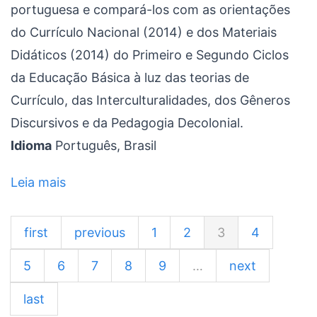
portuguesa e compará-los com as orientações
do Currículo Nacional (2014) e dos Materiais
Didáticos (2014) do Primeiro e Segundo Ciclos
da Educação Básica à luz das teorias de
Currículo, das Interculturalidades, dos Gêneros
Discursivos e da Pedagogia Decolonial.
Idioma
Português, Brasil
Leia mais
sobre
UMA
ANÁLISE
first
previous
1
2
3
4
DO
5
6
7
8
9
…
next
CURRÍCULO
NACIONAL
last