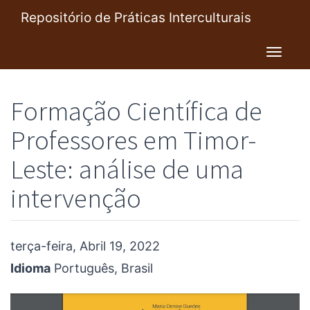
Pular
Repositório de Práticas Interculturais
para
o
Toggl
conteúdo
navig
principal
Formação Científica de
Professores em Timor-
Leste: análise de uma
intervenção
terça-feira, Abril 19, 2022
Idioma
Português, Brasil