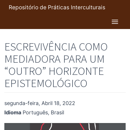
Pular
Repositório de Práticas Interculturais
para
o
Toggl
conteúdo
navig
principal
ESCREVIVÊNCIA COMO
MEDIADORA PARA UM
“OUTRO” HORIZONTE
EPISTEMOLÓGICO
segunda-feira, Abril 18, 2022
Idioma
Português, Brasil