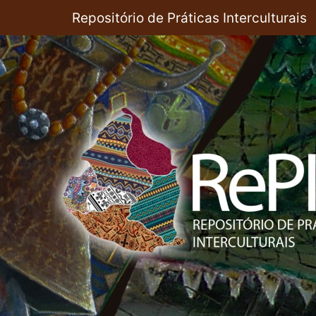
Pular
Repositório de Práticas Interculturais
para
o
conteúdo
principal