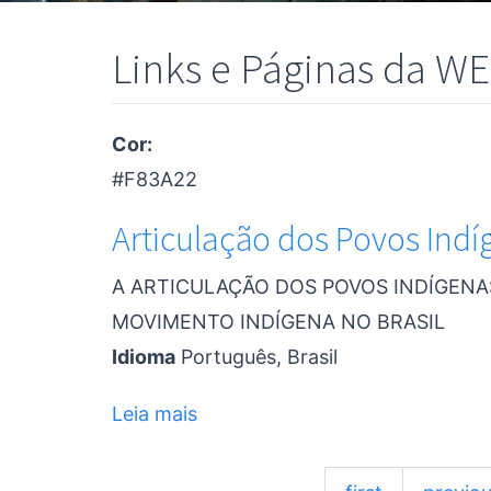
Links e Páginas da W
Cor:
#F83A22
Articulação dos Povos Indíg
A ARTICULAÇÃO DOS POVOS INDÍGENAS
MOVIMENTO INDÍGENA NO BRASIL
Idioma
Português, Brasil
Leia mais
sobre
Articulação
dos